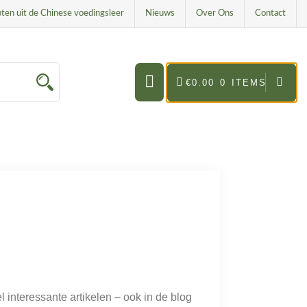
ten uit de Chinese voedingsleer
Nieuws
Over Ons
Contact
€0.00
0 ITEMS
l interessante artikelen – ook in de blog