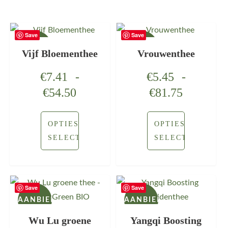
Save
Save
AANBIEDING!
AANBIEDING!
Vijf Bloementhee
Vrouwenthee
€
7.41
-
€
5.45
-
€
54.50
€
81.75
OPTIES
OPTIES
SELECTEREN
SELECTEREN
Save
Save
AANBIEDING!
AANBIEDING!
Wu Lu groene
Yangqi Boosting