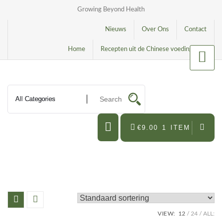
Growing Beyond Health
Nieuws
Over Ons
Contact
Home
Recepten uit de Chinese voedingsleer
€9.00
1 ITEM
VIEW:
12
24
ALL: