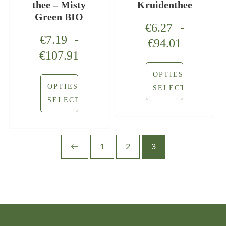
thee – Misty
Kruidenthee
Green BIO
€
6.27
-
€
7.19
-
€
94.01
€
107.91
OPTIES
OPTIES
SELECTEREN
SELECTEREN
←
1
2
3