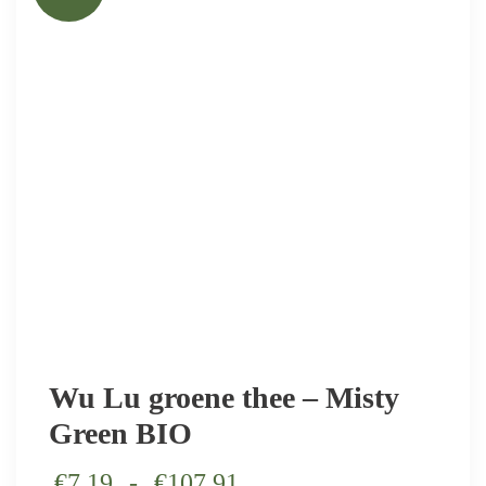
Wu Lu groene thee – Misty
Green BIO
€
7.19
-
€
107.91