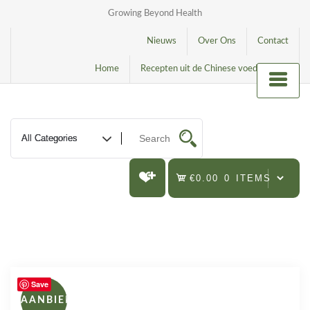
Growing Beyond Health
Nieuws
Over Ons
Contact
Home
Recepten uit de Chinese voedingsleer
€0.00
0 ITEMS
Save
AANBIEDING!