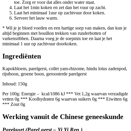
toe. Zorg er voor dat alles onder water staat.
Laat het 1min koken en zet dan het vuur op zacht.
Laat het minimaal 1uur op zachtvuur door koken.
Serveer het lauw warm.
* Wil je je bloed voeden en een hartige soep van maken, dan kun je
altijd beginnen met bouillon trekken van runderbotten of
varkensribben. Daarna voeg je de soepmix toe en laat je het
minimaal 1 uur op zachtvuur doorkoken.
Ingrediënten
Kapokbloem, parelgerst, collet yam-rhizome, hindu lotus zadenpod,
rijstboon, groene boon, geroosterde parelgerst
Inhoud: 150g
Per 100g: Energie – kcal/1086 kJ *** Vet 1,2g waarvan verzadigde
vetten 0g *** Koolhydraten 6g waarvan suikers 0g *** Eiwitten 6g
*** Zout 0g
Werking vanuit de Chinese geneeskunde
Parelgort (Parel gerst – Yi Yi Ren )