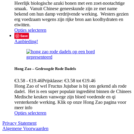
Heerlijk biologische azuki bonen met een zoet-nootachtige
smaak. Vanuit Chinese geneeskunde zijn ze met name
bekend om hun damp verdrijvende werking. Westers gezien
erg voedzaam wegens zijn rijke bron aan koolhydraten en
eiwitten.
Opties selecteren
Save
Aanbieding!
Hong Zao – Gedroogde Rode Dadels
€
3.58
-
€
19.46
Prijsklasse: €3.58 tot €19.46
Hong Zao of wel Fructus Jujubae is bij ons gekend als rode
dadel. Het is een super populair ingrediënt binnen de Chinees
Medische keuken vanwege zijn bloed voedende en qi
versterkende werking. Klik op onze Hong Zao pagina voor
meer info
Opties selecteren
Privacy Statement
Algemene Voorwaarden