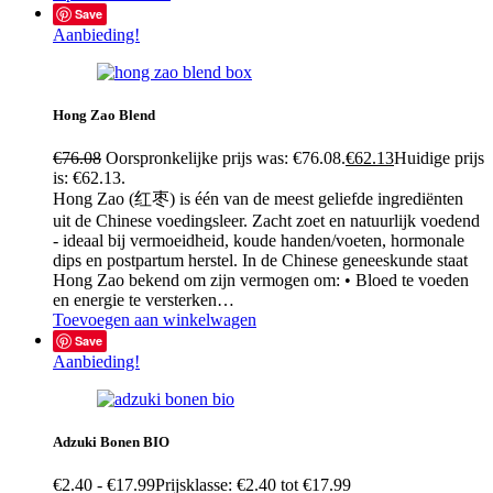
Save
Aanbieding!
Hong Zao Blend
€
76.08
Oorspronkelijke prijs was: €76.08.
€
62.13
Huidige prijs
is: €62.13.
Hong Zao (红枣) is één van de meest geliefde ingrediënten
uit de Chinese voedingsleer. Zacht zoet en natuurlijk voedend
- ideaal bij vermoeidheid, koude handen/voeten, hormonale
dips en postpartum herstel. In de Chinese geneeskunde staat
Hong Zao bekend om zijn vermogen om: • Bloed te voeden
en energie te versterken…
Toevoegen aan winkelwagen
Save
Aanbieding!
Adzuki Bonen BIO
€
2.40
-
€
17.99
Prijsklasse: €2.40 tot €17.99