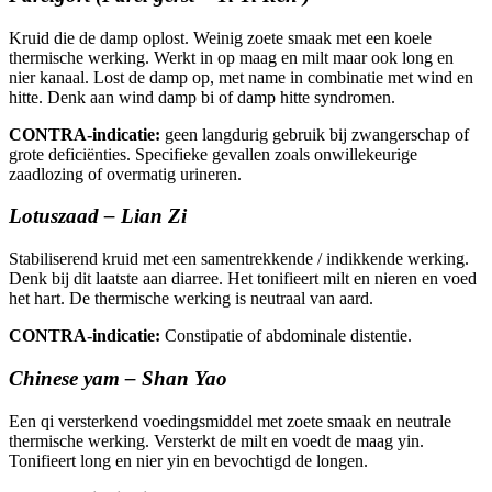
Kruid die de damp oplost. Weinig zoete smaak met een koele
thermische werking. Werkt in op maag en milt maar ook long en
nier kanaal. Lost de damp op, met name in combinatie met wind en
hitte. Denk aan wind damp bi of damp hitte syndromen.
CONTRA-indicatie:
geen langdurig gebruik bij zwangerschap of
grote deficiënties. Specifieke gevallen zoals onwillekeurige
zaadlozing of overmatig urineren.
Lotuszaad – Lian Zi
Stabiliserend kruid met een samentrekkende / indikkende werking.
Denk bij dit laatste aan diarree. Het tonifieert milt en nieren en voed
het hart. De thermische werking is neutraal van aard.
CONTRA-indicatie:
Constipatie of abdominale distentie.
Chinese yam – Shan Yao
Een qi versterkend voedingsmiddel met zoete smaak en neutrale
thermische werking. Versterkt de milt en voedt de maag yin.
Tonifieert long en nier yin en bevochtigd de longen.