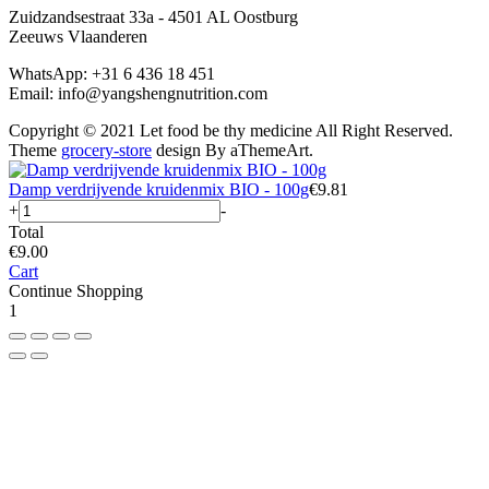
Zuidzandsestraat 33a - 4501 AL Oostburg
Zeeuws Vlaanderen
WhatsApp: +31 6 436 18 451
Email: info@yangshengnutrition.com
Copyright © 2021 Let food be thy medicine All Right Reserved.
Theme
grocery-store
design By aThemeArt.
Damp verdrijvende kruidenmix BIO - 100g
€
9.81
+
-
Total
€
9.00
Cart
Continue Shopping
1