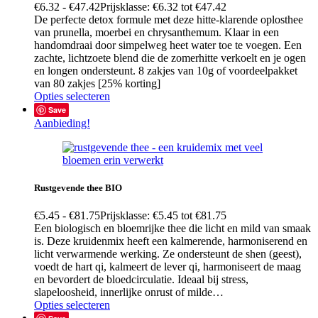
€
6.32
-
€
47.42
Prijsklasse: €6.32 tot €47.42
De perfecte detox formule met deze hitte-klarende oplosthee
van prunella, moerbei en chrysanthemum. Klaar in een
handomdraai door simpelweg heet water toe te voegen. Een
zachte, lichtzoete blend die de zomerhitte verkoelt en je ogen
en longen ondersteunt. 8 zakjes van 10g of voordeelpakket
van 80 zakjes [25% korting]
Opties selecteren
Save
Aanbieding!
Rustgevende thee BIO
€
5.45
-
€
81.75
Prijsklasse: €5.45 tot €81.75
Een biologisch en bloemrijke thee die licht en mild van smaak
is. Deze kruidenmix heeft een kalmerende, harmoniserend en
licht verwarmende werking. Ze ondersteunt de shen (geest),
voedt de hart qi, kalmeert de lever qi, harmoniseert de maag
en bevordert de bloedcirculatie. Ideaal bij stress,
slapeloosheid, innerlijke onrust of milde…
Opties selecteren