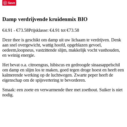
Save
Damp verdrijvende kruidenmix BIO
€
4.91
-
€
73.58
Prijsklasse: €4.91 tot €73.58
Deze thee is geschikt om damp uit uw lichaam te verdrijven. Denk
aan snel overgewicht, wattig hoofd, opgeblazen gevoel,
oedeem,loopneus, vastzittende slijm, makkelijk vocht vasthouden,
en weinig energie.
Het bevat o.a. citroengras, hibiscus en gedroogde sinaasappelschil
om damp en slijm los te maken, goed tegen droge hoest en heeft een
kalmerende werking op de luchtwegen. Zwarte peper heeft de
eigenschap om de spijsvertering te bevorderen.
Smaak: een zoete en verwarmende thee met zoethout. Suiker is niet
nodig.