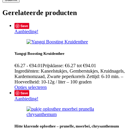
Gerelateerde producten
Save
Aanbieding!
Yangqi Boosting Kruidenthee
€
6.27
-
€
94.01
Prijsklasse: €6.27 tot €94.01
Ingrediënten: Kaneelstukjes, Gemberstukjes, Kruidnagels,
Kardemomzaad, Zwarte peperkorrels Zettijd: 6-10 min. –
Hoeveelheid: 10-12g / liter – 100 graden
Opties selecteren
Save
Aanbieding!
Hitte klarende oplosthee – prunelle, moerbei, chrysanthemum