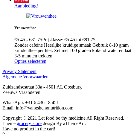
Save
Aanbieding!
Vrouwenthee
€
5.45
-
€
81.75
Prijsklasse: €5.45 tot €81.75
Zonder cafeïne Heerlijke kruidige smaak Gebruik 8-10 gram
kruidenthee per liter. Zet met 100 graden kokend water en laat
3-5 minuten trekken.
Opties selecteren
Privacy Statement
Algemene Voorwaarden
Zuidzandsestraat 33a - 4501 AL Oostburg
Zeeuws Vlaanderen
WhatsApp: +31 6 436 18 451
Email: info@yangshengnutrition.com
Copyright © 2021 Let food be thy medicine All Right Reserved.
Theme
grocery-store
design By aThemeArt.
Have no product in the cart!