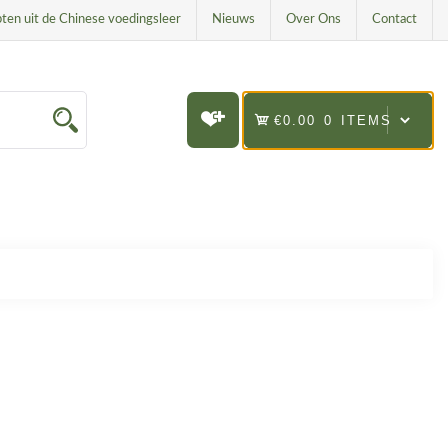
ten uit de Chinese voedingsleer
Nieuws
Over Ons
Contact
€0.00
0 ITEMS