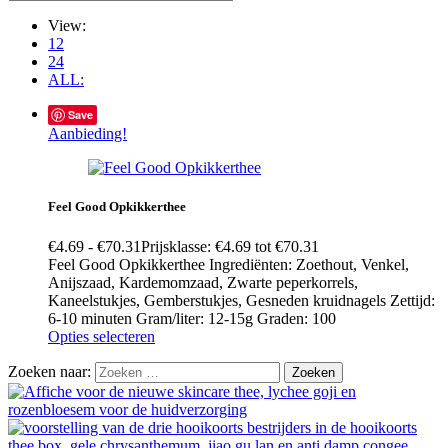
View:
12
24
ALL:
Save
Aanbieding!
Feel Good Opkikkerthee
€
4.69
-
€
70.31
Prijsklasse: €4.69 tot €70.31
Feel Good Opkikkerthee Ingrediënten: Zoethout, Venkel,
Anijszaad, Kardemomzaad, Zwarte peperkorrels,
Kaneelstukjes, Gemberstukjes, Gesneden kruidnagels Zettijd:
6-10 minuten Gram/liter: 12-15g Graden: 100
Opties selecteren
Zoeken naar: