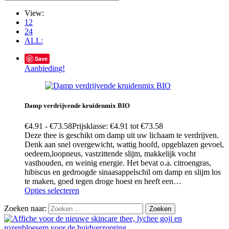
View:
12
24
ALL:
Save
Aanbieding!
Damp verdrijvende kruidenmix BIO
€
4.91
-
€
73.58
Prijsklasse: €4.91 tot €73.58
Deze thee is geschikt om damp uit uw lichaam te verdrijven.
Denk aan snel overgewicht, wattig hoofd, opgeblazen gevoel,
oedeem,loopneus, vastzittende slijm, makkelijk vocht
vasthouden, en weinig energie. Het bevat o.a. citroengras,
hibiscus en gedroogde sinaasappelschil om damp en slijm los
te maken, goed tegen droge hoest en heeft een…
Opties selecteren
Zoeken naar: